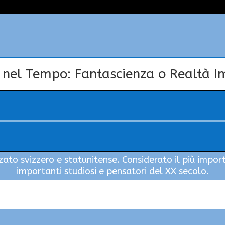
o nel Tempo: Fantascienza o Realtà 
Audio
Player
zato svizzero e statunitense. Considerato il più impor
importanti studiosi e pensatori del XX secolo.