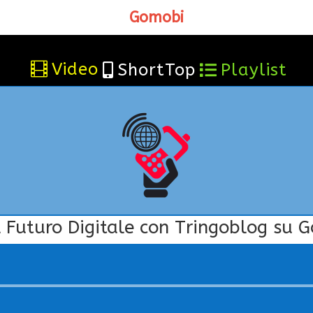
Gomobi
Video
ShortTop
Playlist



l Futuro Digitale con Tringoblog su 
Audio
Player