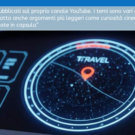
bblicati sul proprio canale YouTube. I temi sono vari 
ratta anche argomenti più leggeri come curiosità cinem
sate in capsula”