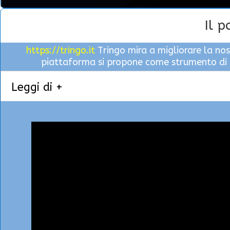
Il p
https://tringo.it
Tringo mira a migliorare la no
piattaforma si propone come strumento di
Leggi di +