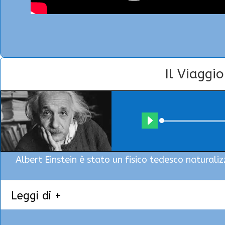
Il Viaggi
Albert Einstein è stato un fisico tedesco naturaliz
Leggi di +