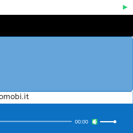
Gomobi.it
00:00
Usa
i