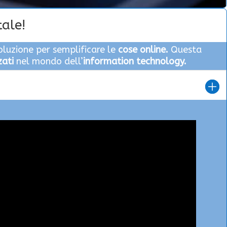
tale!
oluzione per semplificare le
cose online.
Questa
zati
nel mondo dell’
information technology.