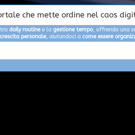
ortale che mette ordine nel caos digi
stra
daily routine
e la
gestione tempo
, offrendo una s
crescita personale
, aiutandoci a
come essere organiz