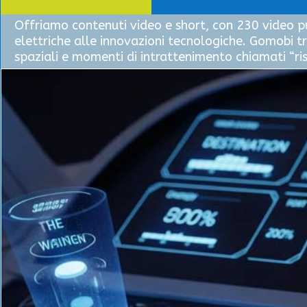
Offriamo contenuti video e short, con 230 video pu
elettriche alle innovazioni tecnologiche. Gomobi t
spaziali e momenti di intrattenimento chiamati “ri