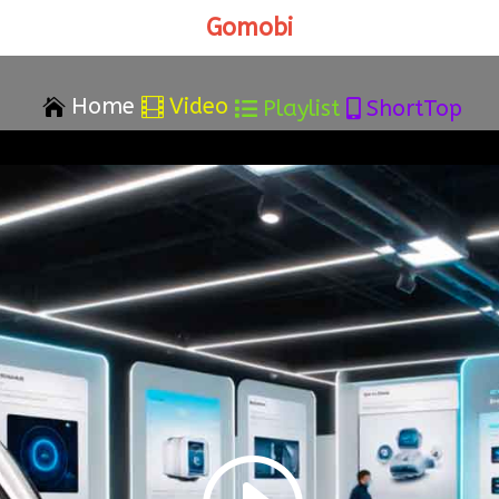
Gomobi
Home
Video


Playlist
ShortTop

