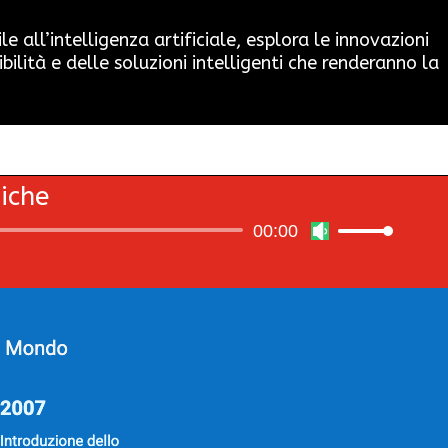
 all’intelligenza artificiale, esplora le innovazioni
ità e delle soluzioni intelligenti che renderanno la
iche
00:00
Usa
i
tasti
freccia
su/giù
per
aumentare
o
diminuire
il