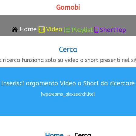
Gomobi
Home
Video


Playlist
ShortTop


Cerca
a ricerca funziona solo su video o short presenti nel si
Inserisci argomento Video o Short da ricercare
[wpdreams_ajaxsearchlite]
Home
Cerca
9