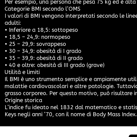
Per esempio, una persona che pesa 75 kg ed è alta 
Categorie BMI secondo l’OMS
I valori di BMI vengono interpretati secondo le lin
adulti:
• Inferiore a 18,5: sottopeso
• 18,5 – 24,9: normopeso
• 25 – 29,9: sovrappeso
• 30 – 34,9: obesità di I grado
• 35 – 39,9: obesità di II grado
• 40 e oltre: obesità di III grado (grave)
Utilità e limiti
Il BMI è uno strumento semplice e ampiamente utiliz
malattie cardiovascolari e altre patologie. Tuttavi
grasso corporeo. Per questo motivo, può risultare im
Origine storica
L’indice fu ideato nel 1832 dal matematico e stati
Keys negli anni ’70, con il nome di Body Mass Index.