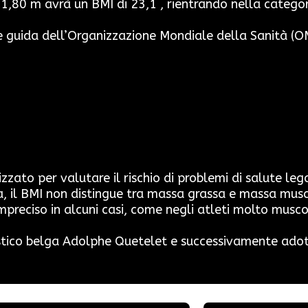
1,80 m avrà un BMI di 23,1 , rientrando nella catego
ee guida dell’Organizzazione Mondiale della Sanità (OM
zato per valutare il rischio di problemi di salute leg
a, il BMI non distingue tra massa grassa e massa musc
preciso in alcuni casi, come negli atleti molto muscol
stico belga Adolphe Quetelet e successivamente adotta