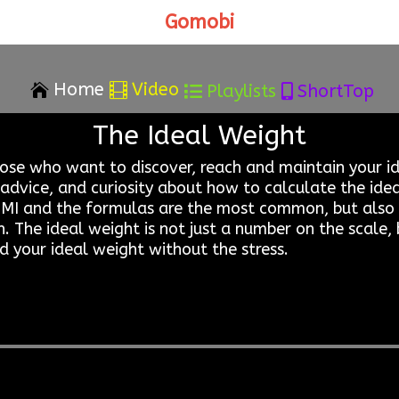
Gomobi
Home
Video


Playlists
ShortTop


The Ideal Weight
 those who want to discover, reach and maintain your i
advice, and curiosity about how to calculate the idea
he BMI and the formulas are the most common, but als
n. The ideal weight is not just a number on the scale
 your ideal weight without the stress.
Audio
Player