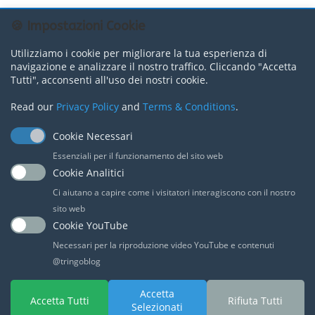
🍪 Impostazioni Cookie
Utilizziamo i cookie per migliorare la tua esperienza di
navigazione e analizzare il nostro traffico. Cliccando "Accetta
Tutti", acconsenti all'uso dei nostri cookie.
Read our
Privacy Policy
and
Terms & Conditions
.
Cookie Necessari
Essenziali per il funzionamento del sito web
Cookie Analitici
Ci aiutano a capire come i visitatori interagiscono con il nostro
sito web
Cookie YouTube
Necessari per la riproduzione video YouTube e contenuti
@tringoblog
Home
Video
ShortTop
Playlists
Accetta
Accetta Tutti
Rifiuta Tutti
Selezionati
Gomobi @2025 –
Privacy-Policy