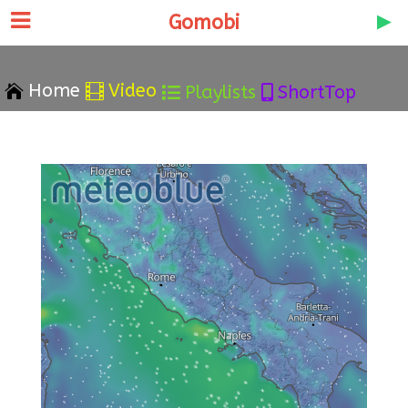
Gomobi
Home
Video


Playlists
ShortTop

